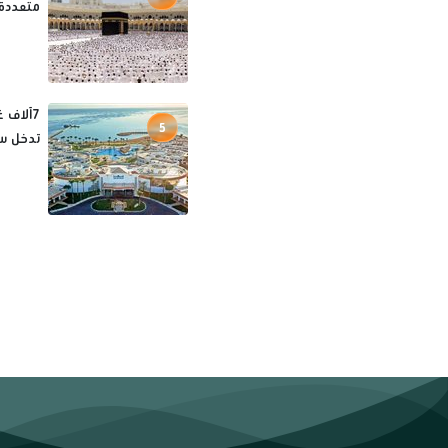
متعددة 
5
تدخل س