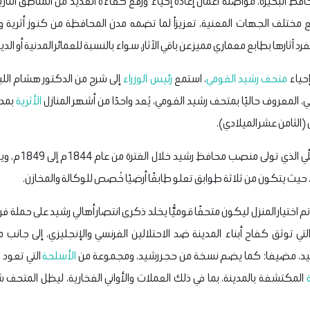
فظ البحيرة، مواصلة أعمال إعادة إحياء ورفع كفاءة العديد من المناطق التاريخ
 مختلف الجهات المعنية، تعزيزاً لما تضمه مدن المحافظة من كنوز أثرية وتا
 آثارها بطابع معماري مميز عن باقي الآثار، سواء بالنسبة للعمائر المدنية أو الدين
إحياء
متحف رشيد القومي
، استمع
رئيس الوزراء
إلى شرح من الدكتور هشام اللي
ي، المعروف حاليًا بمتحف رشيد القومي، يُعد واحدًا من أشهر المنازل
الأثرية
بمدي
 (الثامن عشر الميلادي).
وينسب المنزل إلى 
، حيث يتكون من ثلاثة طوابق تعلو طابقًا أرضيًا خُصص للوكالة والمخازن.
لتي توثق كفاح أبناء المدينة ضد الاحتلالين الفرنسي والإنجليزي، إلى جان
رشيد، مضيفا: كما يضم نسخة من حجر رشيد، ومجموعة من
الأسلحة
التي تعود ل
ة
المكتشفة بالمدينة، بما في ذلك العملات والأواني الفخارية، ليظل المتحف شاه