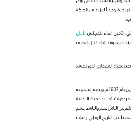
ية والتراثية المتواجدة على أرض
ريخية، وجذباً لمزيد من الحركة
ية.
ثي، الأمين العام للمجلس
الأعلى
نة رشيد، وقد شُيّد خلال النصف
حسين عرب كلّي الذي تولى منصب محافظ رشيد خلال الفترة من عام 1844م إلى 1849م، ويتميز بطرازه المعماري الذي يجسد
وأوضح الدكتور هشام الليثي، أنه تم اختيار المنزل ليكون متحفًا قوميًّا يخلد ذكرى انتصار أهالي رشيد على حملة فريزر عام 1807م، ويضم مجموعة
ب معروضات تجسد الحياة اليومية
لقرنين الثامن عشر والتاسع عشر،
دًا على التاريخ الوطني والتراث