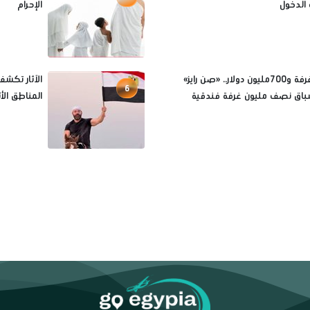
الدخول
الإحرام
7آلاف غرفة و700مليون دولار.. «صن رايز»
الآثار تكش
6
باق نصف مليون غرفة فندقية
المناطق الأث