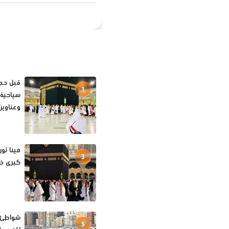
1
سياحية 
وعناوين
3
كبرى خار
شواطئ ا
5