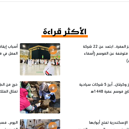
الأكثر قراءة
قبل حجز العمرة.. ابتعد عن 22 شركة
2
متوقفة عن الموسم (أسماء
العمل في م
)
مينا تورز وكرڤان.. أبرز 5 شركات سياحية
خرج من الط
4
ج موسم عمرة 1448ه‍
تمثال الملك
لإسكندرية تفتح أبوابها
اليوم.. فسح
6