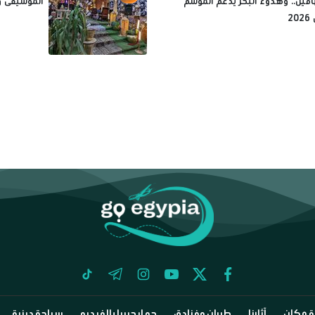
ين.. وهدوء البحر يدعم الموسم
الموسيقى وا
2
tiktok
telegram
instagram
youtube
twitter
facebook
 مكان
آثارنا
طيران وفنادق
جو إيجيبيا بالفيديو
سياحة دينية