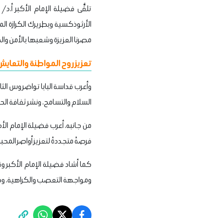
تلقَّى فضيلة الإمام الأكبر أ.د
الأرثوذكسية وبطريرك الكرازة الم
مصرنا العزيزة وشعبها بالأمن والخي
تعزيز روح المواطنة والتعايش 
وأعرب قداسة البابا تواضروس الثان
السلام والتسامح، ونشر ثقافة الحو
من جانبه، أعرب فضيلة الإمام الأك
فرصةً متجددةً لتعزيز أواصر المحبة
كما أشاد فضيلة الإمام الأكبر وقدا
ومواجهة التعصب والكراهية، وص