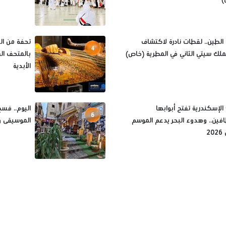
الطين.. لقطات نادرة لاكتشاف
تحفة من الخ
4
لملك سيتي الثاني في المطرية (خاص)
بالمتحف ال
الأبدية
لإسكندرية تفتح أبوابها
اليوم.. فسح
6
ين.. وهدوء البحر يدعم الموسم
الموسيقى وا
2