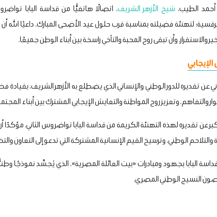
/ أحمد الطيب،
شيخ الأزهر الشريف
، اتصالًا هاتفيًّا من قداسة البابا تواضرو
رقسية؛ لتهنئة فضيلته بمناسبة قرب حلول عيد الأضحى المبارك، داعيًا الله أن ي
ر والاستقرار، وأن تبقى روح المحبة والتآخي راسخة بين أبناء الوطن جميعًا.
الإيجابي
ي عن تقديره للدور الوطني والإنساني الذي يضطلع به الأزهر الشريف، بقيادة فض
ار والتفاهم، وتعزيز روح المواطنة والتعايش الإيجابي المشترك بين أبناء المجت
بر عن تقديره لهذه التهنئة الكريمة من قداسة البابا تواضروس الثاني، مؤكدًا أن 
 والتلاحم الوطني، وترسيخ القيم الإنسانية المشتركة التي تدعو إلى التعاون والتضا
سة البابا بجهود ومبادرات «بيت العائلة المصرية»، الذي يُجسِّد نموذجًا وطنيًّا
ون النسيج الوطني المصري.