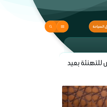
ل السياحة
س للتهنئة بعيد