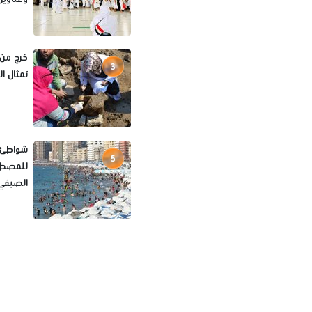
خرج من 
3
تمثال ا
شواطئ ا
5
للمصطاف
الصيفي 026