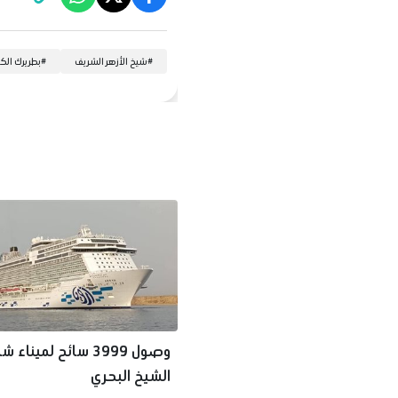
#
شيخ الأزهر الشريف
#
بطريرك الكر
وصول 3999 سائح لميناء 
الشيخ البحري