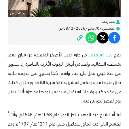
بيت السحيمي
سيد رجب
الخميس 07/مايو/2026 - 08:12 ص
يقع
بيت السحيمي
في حارة الدرب الأصفر المتفرعة من شارع المعز
بمنطقة الجمالية، ويُعد من أجمل البيوت الأثرية بالقاهرة، إذ يحتوي
على عدة مباني تطل على فناء واسع، كما يحتوي على حديقة خلابة
تطل عليها مجموعة من المشربيات الخشبية الرائعة، ويحتوي كذلك
على مقعد كبير، وقاعات استقبال فريدة من نوعها مجهزة بأثاث يمثل
روح العصر الذي بُني فيه.
أنشأه الشيخ عبد الوهاب الطبلاوي عام 1058هـ/ 1648م، وأنشأ
القسم الثاني منه الحاج إسماعيل جلبي عام 1211هـ/ 1797م وتم