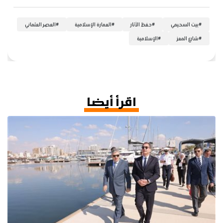
#
بيت السحيمي
#
حفظ الآثار
#
العمارة الإسلامية
#
العصر العثماني
#
شارع المعز
#
الإسلامية
اقرأ أيضا