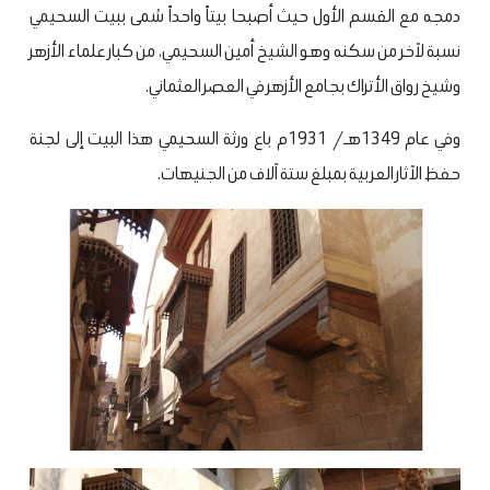
دمجه مع القسم الأول حيث أصبحا بيتاً واحداً سُمى ببيت السحيمي
نسبة لآخر من سكنه وهو الشيخ أمين السحيمي، من كبار علماء الأزهر
وشيخ رواق الأتراك بجامع الأزهر في العصر العثماني.
وفي عام 1349هـ/ 1931م باع ورثة السحيمي هذا البيت إلى لجنة
حفظ الآثار العربية بمبلغ ستة آلاف من الجنيهات.