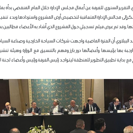
ي التقرير السنوي للغرفة عن أعمال مجلس الإدارة خلال العام المنقضي بدأه ب
 إلى مجالس الإدارة المتعاقبة لتخصيص أرض المشروع واستردادها وبدء تنفيذ
ها ,وقد تم عرض فيلم تسجيلي حول المشروع الذي أشاد به الأعضاء مطالبين
د الببلاوي أن الفترة الماضية واجهت شركات السياحة الخارجية وصناعة السي
ارجبة بها برئيسها وأعضائها دور بارز ومهم بالتنسيق مع الوزارة وهيئة تن
 بداية تطبيق التطوير للمنطقة ليتواجد رئيس الغرفة ورئيس وأعضاء لجنة الس