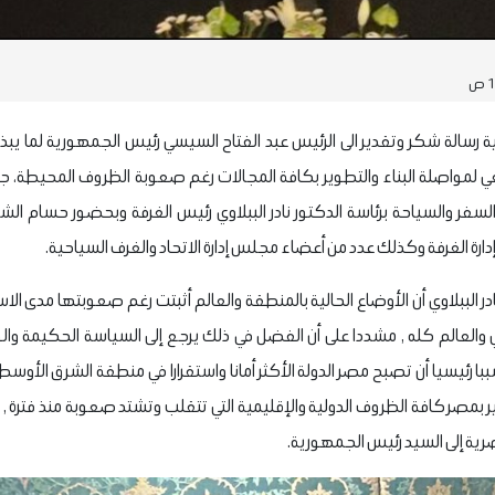
الة شكر وتقدير الى الرئيس عبد الفتاح السيسي رئيس الجمهورية لما يبذ
ي لمواصلة البناء والتطوير بكافة المجالات رغم صعوبة الظروف المحيطة، ج
سفر والسياحة برئاسة الدكتور نادر الببلاوي رئيس الغرفة وبحضور حسام الش
ة الغرفة وكذلك عدد من أعضاء مجلس إدارة الاتحاد والغرف السياحية.
در الببلاوي أن الأوضاع الحالية بالمنطقة والعالم أثبتت رغم صعوبتها مدى الاستق
العالم كله , مشددا على أن الفضل في ذلك يرجع إلى السياسة الحكيمة والوا
با رئيسيا أن تصبح مصر الدولة الأكثر أمانا واستقرارا في منطقة الشرق الأو
ير بمصر كافة الظروف الدولية والإقليمية التي تتقلب وتشتد صعوبة منذ فترة , 
ية إلى السيد رئيس الجمهورية.