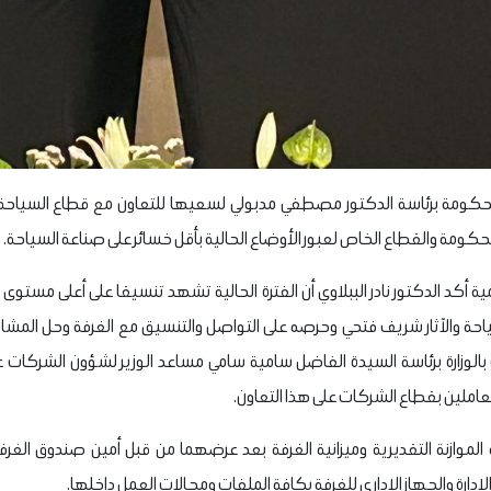
الحكومة برئاسة الدكتور مصطفي مدبولي لسعيها للتعاون مع قطاع السياحة م
الحكومة والقطاع الخاص لعبور الأوضاع الحالية بأقل خسائر على صناعة السياحة.
ة أكد الدكتور نادر الببلاوي أن الفترة الحالية تشهد تنسيقا على أعلى مستوى 
احة والآثار شريف فتحي وحرصه على التواصل والتنسيق مع الغرفة وحل المشاكل
ت بالوزارة برئاسة السيدة الفاضل سامية سامي مساعد الوزير لشؤون الشركات 
عاملين بقطاع الشركات على هذا التعاون.
لموازنة التقديرية وميزانية الغرفة بعد عرضهما من قبل أمين صندوق الغرف
إدارة والجهاز الإداري للغرفة بكافة الملفات ومجالات العمل داخلها.