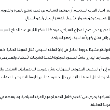
 اتحاد الغرف السياحية، أن صناعة السياحة في مصر تتمتع بالقوة والمرونة، مشير
 محدودة ومؤقتة، ولن تؤثر على المسار الإيجابي لنمو القطاع.
لمصرية في دعم القطاع السياحي، موجهًا الشكر للرئيس عبد الفتاح السيسي
 والتي تمثل ركيزة أساسية لازدهار السياحة.
 والآثار، مشيدًا بدورها الفاعل في إدارة الملف السياحي خلال المرحلة الحالية، ك
اوي، وجهازها الإداري مثمنًا الجهود المبذولة لخدمة الشركات الأعضاء والعمل على
ية إلى أن الجمعية العمومية للشركات تمثل نموذجًا للديمقراطية السليمة وا
وظًا خلال الفترة الحالية، في ظل جهود مجلس إدارتها للنهوض بالخدمات 
 السياحية يحرص على تقديم كامل الدعم لجميع الغرف السياحية، بما يسهم في
رحلة المقبلة.