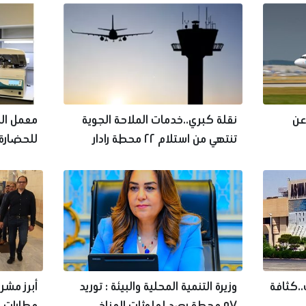
عن
نقلة كبري..خدمات الملاحة الجوية
معمل الم
تنتهي من استلام ٢٢ محطة رادار
للحضارة.
المختلفة
ب..كثافة
وزيرة التنمية المحلية والبيئة : توريد
٥٧ محطة رصد لملوثات المناخ
مطارات مص