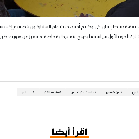
ممتعة، قدمتها إيمان زكي وكريم أحمد، حيث قام المشاركون بتصميم إكسسو
مشارك الحرف الأول من اسمه ليصنع منه ميدالية خاصة به، معبرًا عن هويته بط
لامي
#
عين شمس
#
جامعة عين شمس
#
متحف الفن
#
الإسلام
اقرأ أيضا