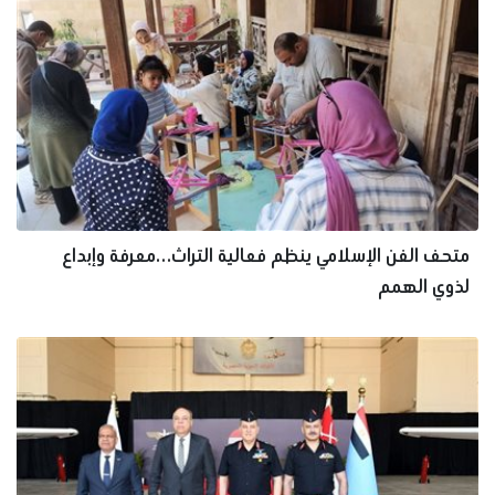
متحف الفن الإسلامي ينظم فعالية التراث…معرفة وإبداع
لذوي الهمم