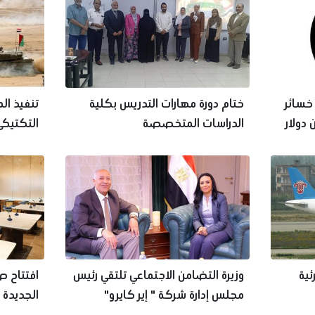
خسائر
ختام دورة مهارات التدريس بكلية
تنفيذ ال
لى ٦٠٠ مليون دولار
الدراسات المتخصصة
بالذخيرة 
ئية
وزيرة التضامن الاجتماعي تلتقي رئيس
افتتاح ص
مجلس إدارة شركة " إير كايرو"
جوانزو