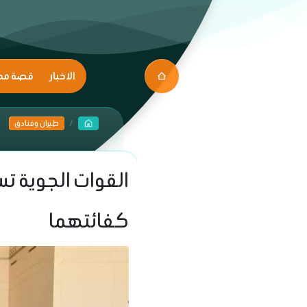
الاخبار
قصة مك
طيران وفنادق
القوات الجوية تس
كفائتهما