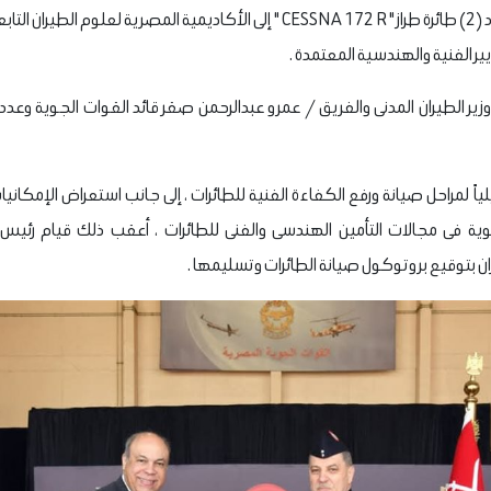
قامت القوات الجوية بتسليم عدد (2) طائرة طراز " CESSNA 172 R " إلى الأكاديمية المص
ير الفنية والهندسية المعتمدة .
ير الطيران المدنى والفريق / عمرو عبدالرحمن صقر قائد القوات الجوية وعد
 لمراحل صيانة ورفع الكفاءة الفنية للطائرات ، إلى جانب استعراض الإمكانيا
لجوية فى مجالات التأمين الهندسى والفنى للطائرات ، أعقب ذلك قيام رئي
ان بتوقيع بروتوكول صيانة الطائرات وتسليمها .