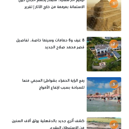
1
الاستعانة بمرممة من خارج الآثار | تقرير
8 غرف و6 حمامات وسينما خاصة.. تفاصيل
2
قصر محمد صلاح الجديد
رفع الراية الحمراء بشواطئ العجمي منعا
3
للسباحة بسبب ارتفاع الأمواج
كشف أثري جديد بالدقهلية يوثق آلاف السنين
4
من الاستيطان البشري