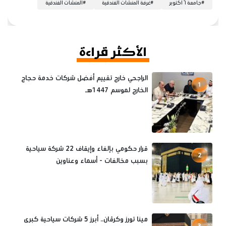
#
جامعة ٦ أكتوبر
#
غرفة المنشآت الفندقية
#
المنشآت الفندقية
الأكثر قراءة
الراجحي خارج تقييم أفضل شركات خدمة حجاج
1
الخارج لموسم 1447هـ
قرار حكومي بإلغاء وإيقاف 22 شركة سياحية
2
بسبب مخالفات - أسماء وعناوين
مينا تورز وكرڤان.. أبرز 5 شركات سياحية كبرى
3