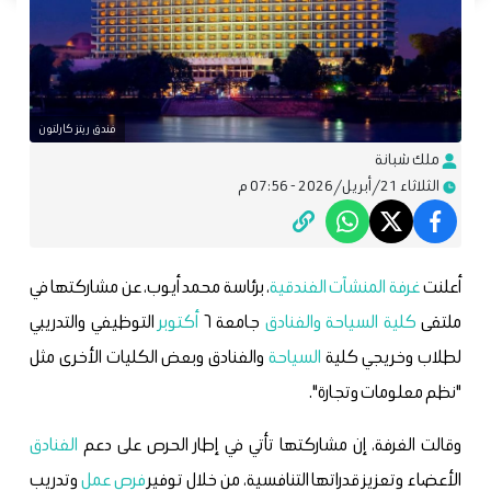
فندق ريتز كارلتون
ملك شبانة
الثلاثاء 21/أبريل/2026 - 07:56 م
أعلنت
غرفة المنشآت الفندقية
، برئاسة محمد أيوب، عن مشاركتها في
ملتقى
كلية السياحة والفنادق
جامعة ٦
أكتوبر
التوظيفي والتدريبي
لطلاب وخريجي كلية
السياحة
والفنادق وبعض الكليات الأخرى مثل
"نظم معلومات وتجارة".
وقالت الغرفة، إن مشاركتها تأتي في إطار الحرص على دعم
الفنادق
الأعضاء وتعزيز قدراتها التنافسية، من خلال توفير
فرص عمل
وتدريب