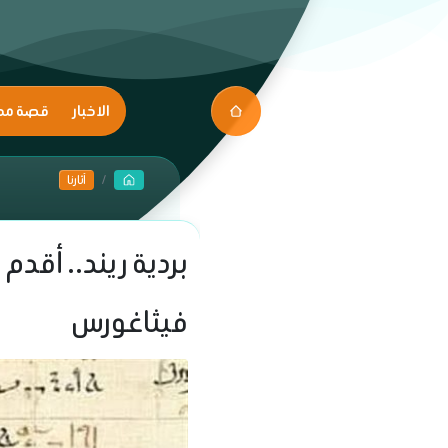
الاخبار
قصة مك
آثارنا
بردية ريند.. أقد
فيثاغورس