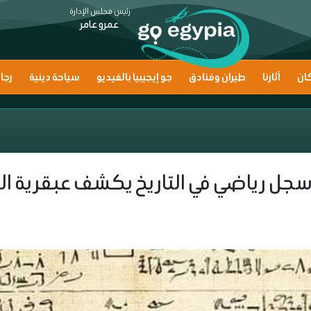
رئيس مجلس الإدارة
عمرو عامر
ان
آثارنا
طيران وفنادق
جو إيجيبيا بالفيديو
سياحة دينية
رجا
م سجل رياضي في التاريخ يكشف عبقرية ا