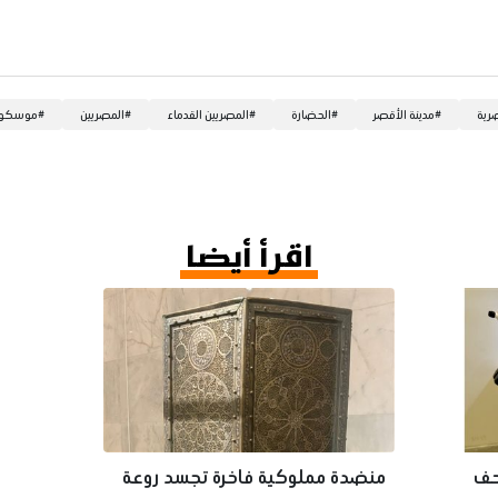
رية
#
مدينة الأقصر
#
الحضارة
#
المصريين القدماء
#
المصريين
#
موسكو
اقرأ أيضا
حف
منضدة مملوكية فاخرة تجسد روعة