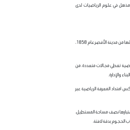
مذهل في علوم الرياضيات لدى
وتحفظ البردية حاليًا في المتحف البريطاني، وقد نُسبت إلى الأثري الاسكتلندي ألكسندر هنري ريند الذي قام بشرائها من مدينة الأقصر عام 1858،
اليب الحساب والتطبيقات العملية في مصر القديمة، إذ تحتوي على 84 مسألة رياضية تغطي مجالات متعددة، من
اء والإدارة.
كس امتداد المعرفة الرياضية عبر
اعتبارها نصف مساحة المستطيل،
 الحجوم بدقة لافتة.