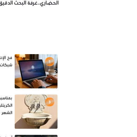
الحضاري..غرفة البحث الدقيق
الآثار
فخ الإن
1
شبكات ال
بمناسبة
3
الكريتل
الشهر