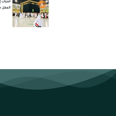
5
العمل ف