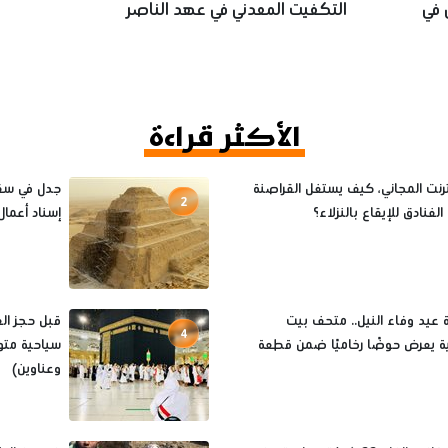
 في
التكفيت المعدني في عهد الناصر
محمد بن قلاوون
الأكثر قراءة
ترنت المجاني، كيف يستغل القراصنة
جدل في سقا
2
فنادق للإيقاع بالنزلاء؟
إسناد أعمال 
 عيد وفاء النيل.. متحف بيت
4
ية يعرض حوضًا رخاميًا ضمن قطعة
سياحية متو
وعناوين)