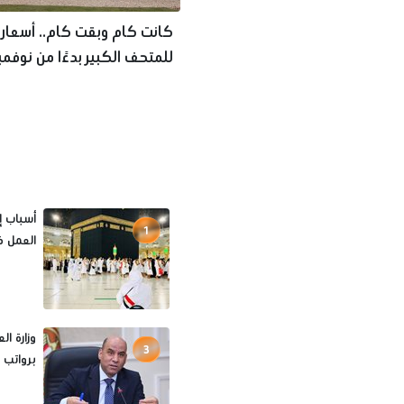
كانت كام وبقت كام.. أسعار 
للمتحف الكبير بدءًا من نوفمب
1
العمل ف
3
برواتب تصل لـ