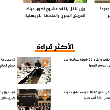
جديدة
وزير النقل يتفقد مشروع تطوير ميناء
ر
العريش البحري والمنطقة اللوجستية
بالعريش
الأكثر قراءة
أسباب إيقاف وإلغاء 22 شركة سياحية عن
الراجحي خا
2
ي موسم العمرة
حجاج الخارج لم
وزارة العمل تعلن 3032 فرصة عمل جديدة
4
30 ألف جنيه
كبرى خارج موس