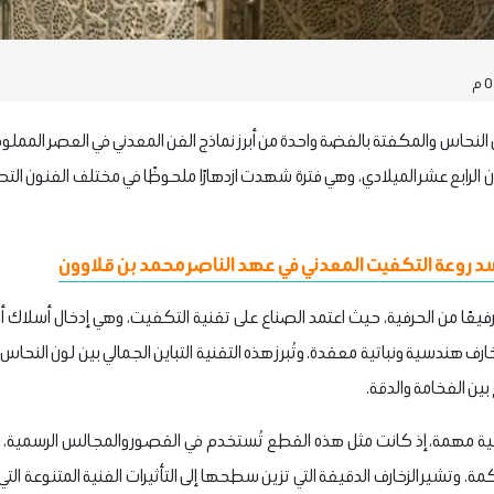
لنحاس والمكفتة بالفضة واحدة من أبرز نماذج الفن المعدني في العصر الممل
ن الرابع عشر الميلادي، وهي فترة شهدت ازدهارًا ملحوظًا في مختلف الفنون التط
 روعة التكفيت المعدني في عهد الناصر محمد بن قلاوون
ا من الحرفية، حيث اعتمد الصناع على تقنية التكفيت، وهي إدخال أسلاك
ف هندسية ونباتية معقدة. وتُبرز هذه التقنية التباين الجمالي بين لون النحاس
بين الفخامة والدقة.
خية مهمة، إذ كانت مثل هذه القطع تُستخدم في القصور والمجالس الرسمية،
حاكمة. وتشير الزخارف الدقيقة التي تزين سطحها إلى التأثيرات الفنية المتنوعة ا