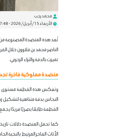
محمد رجب
الأربعاء 15/أبريل/2026 - 07:48 م
تُعد هذه المنضدة المصنوعة من ا
الناصر محمد بن قلاوون خلال القر
تميزت بالدقة والثراء الزخرفي.
منضدة مملوكية فاخرة تجسد
وتعكس هذه القطعة مستوى رفيعً
النحاس بدقة متناهية لتشكيل زخار
القطعة طابعًا بصريًا فريدًا يجمع 
كما تحمل المنضدة دلالات تاري
الأثاث الفاخر المرتبط بالنخبة ال