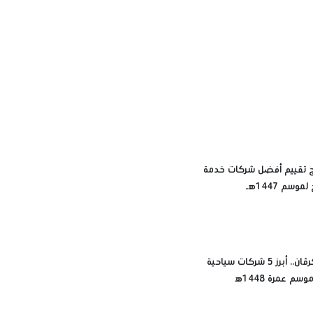
رج تقييم أفضل شركات خدمة
وسم 1447هـ
مينا تورز وكرڤان.. أبرز 5 شركات سياحية
م عمرة 1448ه‍