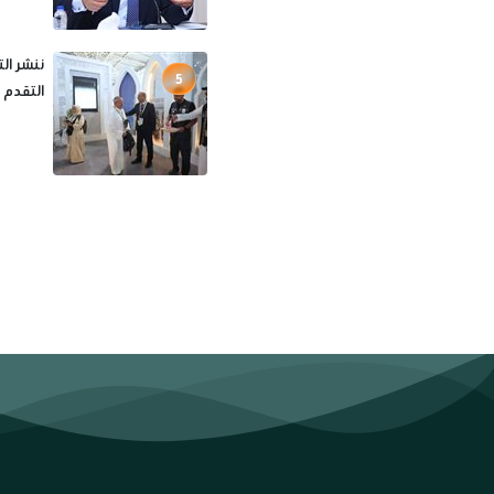
ننشر ال
5
التقدم ع