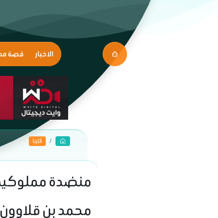
الاخبار
قصة مك
آثارنا
منضدة مملوكية ف
محمد بن قلاوون