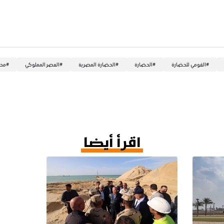
#
القومي للحضارة
#
الحضارة
#
الحضارة المصرية
#
العصر المملوكي
#
محم
اقرأ أيضا