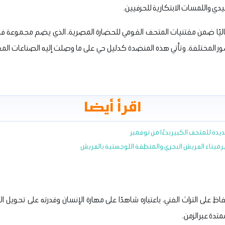
دي واللمسات الابتكارية للحرفيين.
ليًا ضمن مقتنيات المتحف القومي للحضارة المصرية، الذي يضم مجموعة فريد
ور المختلفة. وتأتي هذه المنضدة كدليل حي على ما وصلت إليه الصناعات الم
اقرأ أيضا
يدة للمتحف الكبير بدءًا من نوفمبر
ر ميناء العريش البحري والمنطقة اللوجستية بالعريش
لى التراث الفني، باعتباره شاهدًا على مهارة الإنسان وقدرته على تحويل المو
ة عبر الزمن.