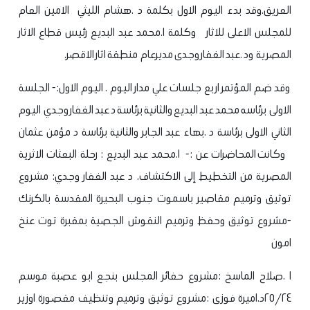
العريق.
وقد بدء اليوم الاول بكلمة د .هشام الليثي الامين العام
للمجلس الاعلى للاثار وكلمة ا.محمد عبد البديع رئيس قطاع الاثار
المصرية ود .عبد الغفار وجدى مديرعام منطقة اثار الاقصر.
وقد ضم المؤتمر اربع جلسات علي مدار اليوم . اليوم الاول:- الجلسة
الاولى برئاسه محمد عبد البديع والثانية برئاسة د عبد الغفار وجدي اليوم
الثاني الاولى برئاسة د .بهاء عبد الجابر والثانية برئاسة د مؤمن عثمان
وكانت المحاضرات عن :- ا.محمد عبد البديع : رحلة البعثات الاثرية
المصرية من التخطيط إلى الاكتشاف، د عبد الغفار وجدي: مشروع
توثيق وترميم مقاصير باسموت جنوب البحيرة المقدسة بالكرنك
-مشروع توثيق وحفظ وترميم النقوش الجصية بمقبرة توت عنخ
امون
ا .صلاح الماسخ :مشروع حفائر المجلس بنجع ابو عصبة موسم
٢٥/٢٤
د.اميرة فوزى :مشروع توثيق وترميم وتنظيف مقصورة اوزير