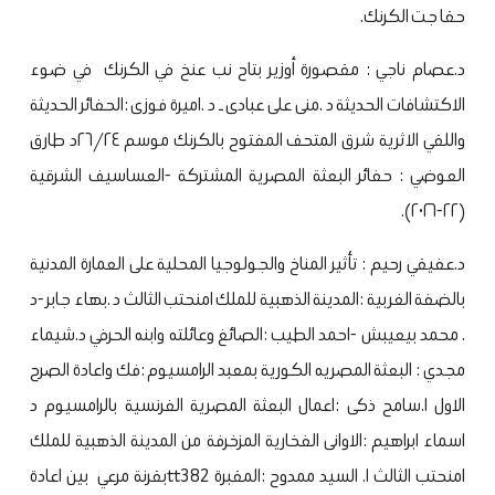
حقا جت الكرنك.
د.عصام ناجي : مقصورة أوزير بتاح نب عنخ في الكرنك في ضوء
الاكتشافات الحديثة
د .منى على عبادى ـ د .اميرة فوزى :الحفائر الحديثة
واللقي الاثرية شرق المتحف المفتوح بالكرنك موسم ٢٦/٢٤
د طارق
العوضي : حفائر البعثة المصرية المشتركة -العساسيف الشرقية
(٢٢-٢٠٢٦).
د.عفيقي رحيم : تأثير المناخ والجولوجيا المحلية على العمارة المدنية
بالضفة الغربية :المدينة الذهبية للملك امنحتب الثالث
د .بهاء جابر -د
. محمد بيعيبش -احمد الطيب :الصائغ وعائلته وابنه الحرفي
د.شيماء
مجدي : البعثة المصريه الكورية بمعبد الرامسيوم :فك واعادة الصرح
الاول
ا.سامح ذكى :اعمال البعثة المصرية الفرنسية بالرامسيوم
د
اسماء ابراهيم :الاوانى الفخارية المزخرفة من المدينة الذهبية للملك
امنحتب الثالث
ا. السيد ممدوح :المقبرة tt382بقرنة مرعي بين اعادة