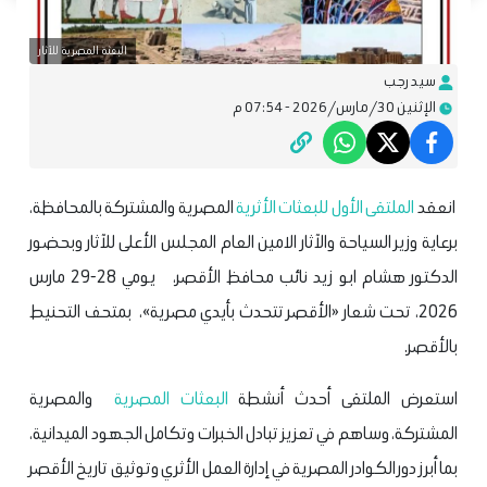
البعثة المصرية للآثار
سيد رجب
الإثنين 30/مارس/2026 - 07:54 م
انعقد
الملتقى الأول للبعثات الأثرية
المصرية والمشتركة بالمحافظة،
برعاية وزير السياحة والآثار الامين العام المجلس الأعلى للآثار وبحضور
الدكتور هشام ابو زيد نائب محافظ الأقصر، يومي 28-29 مارس
2026، تحت شعار «الأقصر تتحدث بأيدي مصرية»، بمتحف التحنيط
بالأقصر.
استعرض الملتقى أحدث أنشطة
البعثات المصرية
والمصرية
المشتركة، وساهم في تعزيز تبادل الخبرات وتكامل الجهود الميدانية،
بما أبرز دور الكوادر المصرية في إدارة العمل الأثري وتوثيق تاريخ الأقصر