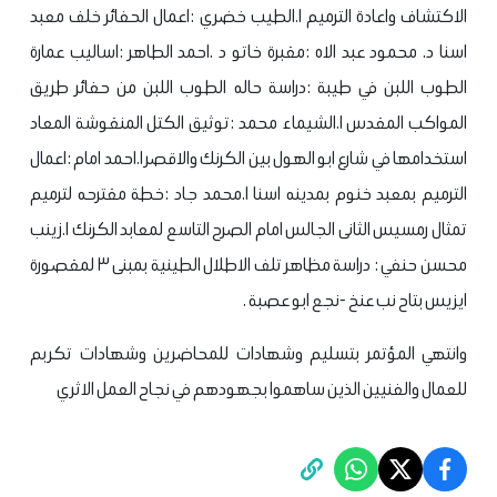
الاكتشاف واعادة الترميم
ا.الطيب خضري :اعمال الحفائر خلف معبد
اسنا
د. محمود عبد الاه :مقبرة خاتو
د .احمد الطاهر :اساليب عمارة
الطوب اللبن في طيبة :دراسة حاله الطوب اللبن من حفائر طريق
المواكب المقدس
ا.الشيماء محمد :توثيق الكتل المنقوشة المعاد
استخدامها في شارع ابو الهول بين الكرنك والاقصر
ا.احمد امام :اعمال
الترميم بمعبد خنوم بمدينه اسنا
ا.محمد جاد :خطة مقترحه لترميم
تمثال رمسيس الثانى الجالس امام الصرح التاسع لمعابد الكرنك
ا.زينب
محسن حنفي : دراسة مظاهر تلف الاطلال الطينية بمبنى ٣ لمقصورة
ايزيس بتاح نب عنخ -نجع ابو عصبة .
وانتهي المؤتمر بتسليم وشهادات للمحاضرين وشهادات تكربم
للعمال والفنيين الذين ساهموا بجهودهم في نجاح العمل الاثري