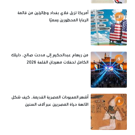
أمريكا تزيل فلاي بغداد وطائرتين من قائمة
4
الرعايا المحظورين رسميًا
من ريهام عبدالحكيم إلى مدحت صالح.. دليلك
5
الكامل لحفلات مهرجان القلعة 2026
أشهر المعبودات المصرية القديمة.. كيف شكل
6
الآلهة حياة المصريين عبر آلاف السنين