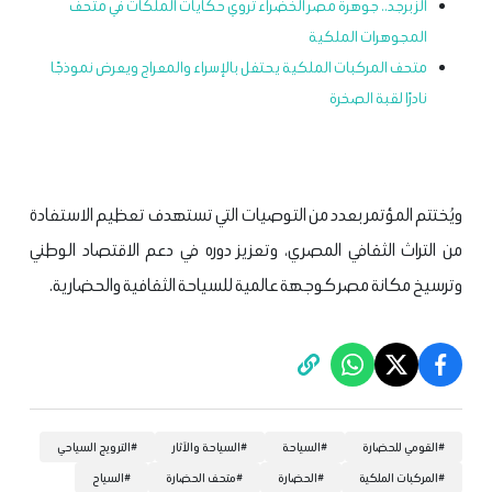
الزبرجد.. جوهرة مصر الخضراء تروي حكايات الملكات في متحف
المجوهرات الملكية
متحف المركبات الملكية يحتفل بالإسراء والمعراج ويعرض نموذجًا
نادرًا لقبة الصخرة
ويُختتم المؤتمر بعدد من التوصيات التي تستهدف تعظيم الاستفادة
من التراث الثقافي المصري، وتعزيز دوره في دعم الاقتصاد الوطني
وترسيخ مكانة مصر كوجهة عالمية للسياحة الثقافية والحضارية.
#
القومي للحضارة
#
السياحة
#
السياحة والآثار
#
الترويج السياحي
#
المركبات الملكية
#
الحضارة
#
متحف الحضارة
#
السياح