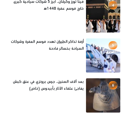
مينا تورز وكرڤان.. أبرز 5 شركات سياحية كبرى
4
خارج موسم عمرة 1448ه‍
أزمة تذاكر الطيران تهدد موسم العمرة وشركات
5
السياحة بخسائر فادحة
بعد آلاف السنين.. جرس برونزي في عنق كبش
6
يفاجئ علماء الآثار بأبيدوس (خاص)