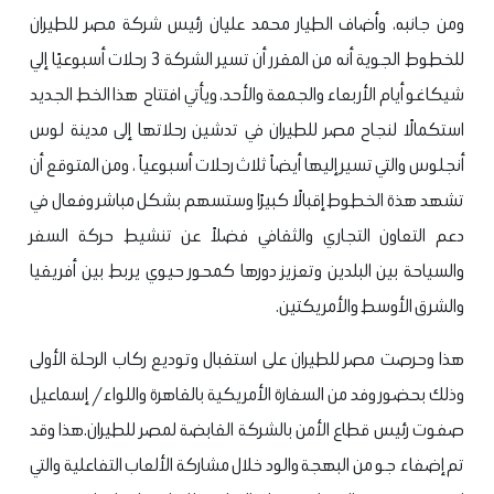
ومن جانبه، وأضاف الطيار محمد عليان رئيس شركة مصر للطيران
للخطوط الجوية أنه من المقرر أن تسير الشركة 3 رحلات أسبوعيًا إلي
شيكاغو أيام الأربعاء والجمعة والأحد، ويأتي افتتاح هذا الخط الجديد
استكمالًا لنجاح مصر للطيران في تدشين رحلاتها إلى مدينة لوس
أنجلوس والتي تسير إليها أيضاً ثلاث رحلات أسبوعياً ، ومن المتوقع أن
تشهد هذة الخطوط إقبالًا كبيرًا وستسهم بشكل مباشر وفعال في
دعم التعاون التجاري والثقافي فضلاً عن تنشيط حركة السفر
والسياحة بين البلدين وتعزيز دورها كمحور حيوي يربط بين أفريقيا
والشرق الأوسط والأمريكتين.
هذا وحرصت مصر للطيران على استقبال وتوديع ركاب الرحلة الأولى
وذلك بحضور وفد من السفارة الأمريكية بالقاهرة واللواء/ إسماعيل
صفوت رئيس قطاع الأمن بالشركة القابضة لمصر للطيران.
هذا وقد
تم إضفاء جو من البهجة والود خلال مشاركة الألعاب التفاعلية والتي