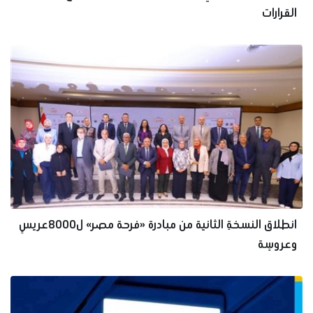
القرارات
انطلاق النسخةِ الثانية من مبادرة «فرحة مصر» ل8000عريسٍ
وعروسٍة