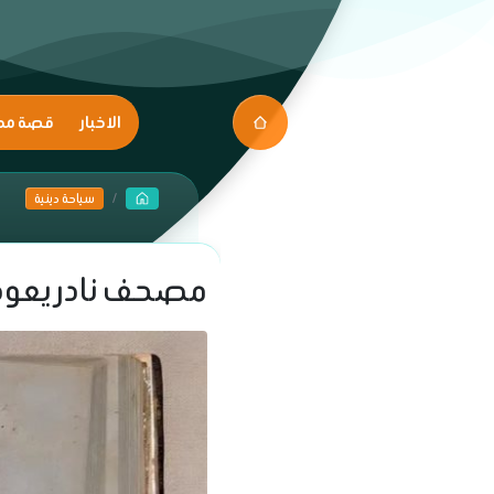
الاخبار
قصة مك
سياحة دينية
مصحف نادر يعود لعام 1843م يتصدر مقتنيات متحف ا