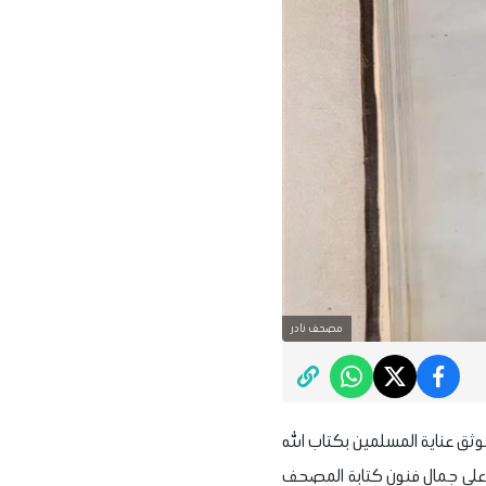
مصحف نادر
وثق عناية المسلمين بكتاب الله
عام 1259هـ الموافق 1843م، ويُعد شاهدًا تاريخيًا على جمال فنون كتابة المصحف