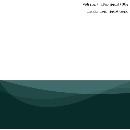
7آلاف غرفة و700مليون دولار.. «صن رايز»
 نصف مليون غرفة فندقية