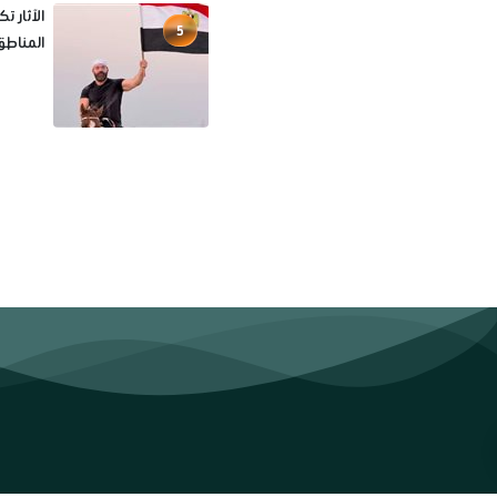
الآثار 
5
المناطق 