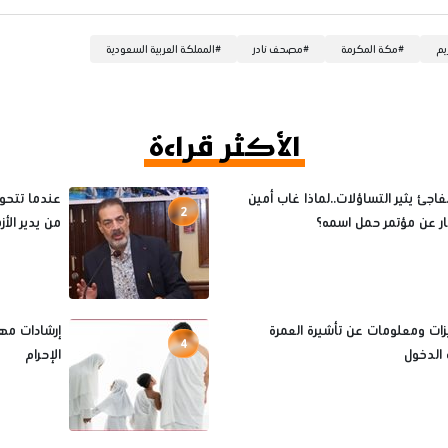
يم
#
مكة المكرمة
#
مصحف نادر
#
المملكة العربية السعودية
الأكثر قراءة
فاجئ يثير التساؤلات..لماذا غاب أمين
عندما تتحول
2
ثار عن مؤتمر حمل اسمه؟
من يدير الأ
يزات ومعلومات عن تأشيرة العمرة
إرشادات مه
4
الدخول
الإحرام