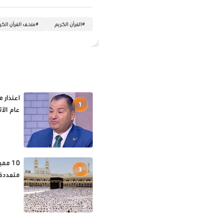
#
القرآن الكريم
#
متحف القرآن الكر
اعتذار م
1
عام الآ
10 مم
3
متعددة 