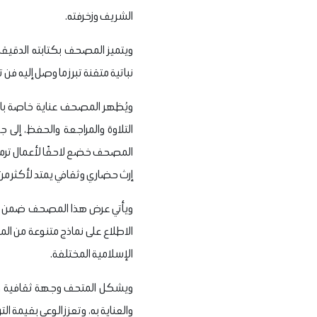
الشريف وزخرفته.
ويتميز المصحف بكتابته الدقيقة
نباتية متقنة تبرز ما وصل إليه ف
ويُظهر المصحف عناية خاصة بالت
التلاوة والمراجعة والحفظ، إلى
المصحف خضع لاحقًا لأعمال ترميم 
إرث حضاري وثقافي يمتد لأكثر م
ويأتي عرض هذا المصحف ضمن المح
الاطلاع على نماذج متنوعة من ال
الإسلامية المختلفة.
ويشكل المتحف وجهة ثقافية ومعر
والعناية به، وتعزز الوعي بقيمة ا