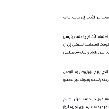
ة بين الآيات، إلى جانب زخارف
مام النُسّاخ والعلماء بتيسير
ومات المصاحبة للمقتنى إلى أن
رآني النادر وإبقائه شاهدًا على
لذي يتيح للزوار وضيوف الرحمن
شريف ونسخه وزخرفته عبر العصور
مسلمون في خدمة القرآن الكريم
قيفية تفاعلية تثري تجربة الزوار