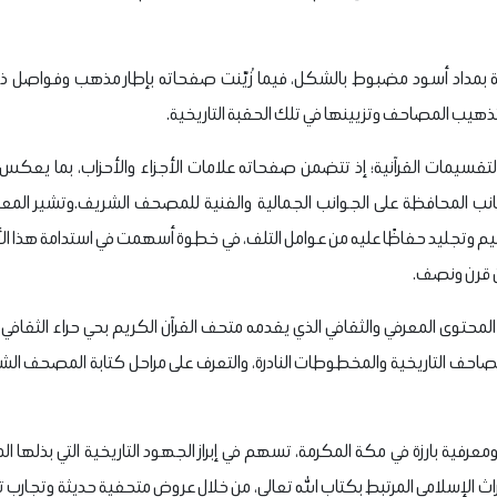
 بمداد أسود مضبوط بالشكل، فيما زُيّنت صفحاته بإطار مذهب وفواصل ذهبي
ن تذهيب المصاحف وتزيينها في تلك الحقبة التاريخية.
قسيمات القرآنية؛ إذ تتضمن صفحاته علامات الأجزاء والأحزاب، بما يعكس اهت
 جانب المحافظة على الجوانب الجمالية والفنية للمصحف الشريف.
وتشير المعل
وتجليد حفاظًا عليه من عوامل التلف، في خطوة أسهمت في استدامة هذا الأثر الق
ن قرن ونصف.
توى المعرفي والثقافي الذي يقدمه متحف القرآن الكريم بحي حراء الثقافي، ا
مصاحف التاريخية والمخطوطات النادرة، والتعرف على مراحل كتابة المصحف ال
فية بارزة في مكة المكرمة، تسهم في إبراز الجهود التاريخية التي بذلها ال
لتراث الإسلامي المرتبط بكتاب الله تعالى، من خلال عروض متحفية حديثة وتجارب تث