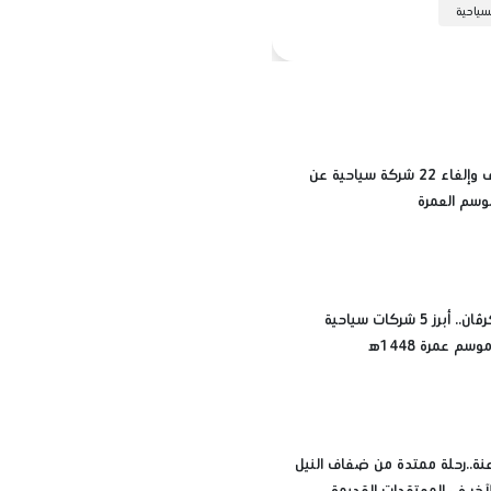
لسياحية
أسباب إيقاف وإلغاء 22 شركة سياحية عن
وسم العمرة
مينا تورز وكرڤان.. أبرز 5 شركات سياحية
م عمرة 1448ه‍
عنة..رحلة ممتدة من ضفاف النيل
الآخر في المعتقدات القديمة