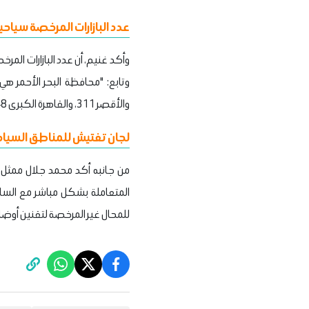
عدد البازارات المرخصة سياحي
والأقصر 311، والقاهرة الكبرى 248 بازارا".
لجان تفتيش للمناطق السياح
من جانبه أكد محمد جلال ممثل و
للمحال غير المرخصة لتقنين أوضا