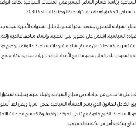
لسياحية برئاسة حسام الشاعر، لتيسير عمل المنشآت السياحية بكافة أنواعه
سياحي لتحقيق أهداف الاستراتيجية الوطنية للسياحة 2030.
 قطاع السياحة المصري يشهد تناميا ملحوظا خلال السنوات الأخيرة، نتيجة 
ادة السياسية، اشتمل على تطوير البنى التحتية، وإنشاء متاحف عالمية رائدة،
ات تشريعية سهلت من عملية إنشاء مشروعات سياحية، علاوة على وضع صناع
 على ما تحقق من نجاحات في قطاع السياحة، والبناء عليه، يتطلب استمرار ا
يق الكامل للقانون الذي يمنح المنشأة السياحية بعض المزايا ويقرر لها أس
 السياحية بالخارج خاصة مع تنامي الحركة الوافدة، وذلك بمنع محاولات الاحتك
لخارج بتكلفة أقل من تكلفته الحقيقية.