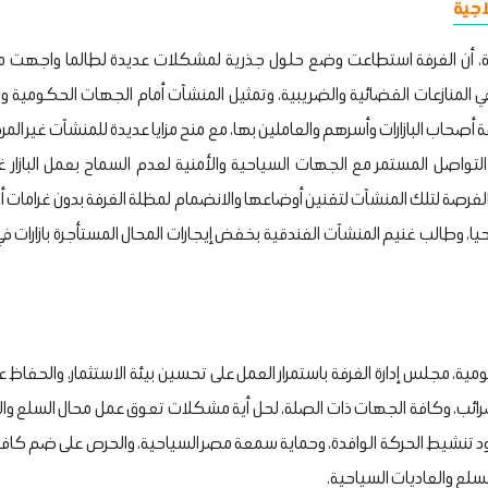
اجية
 أن الغرفة استطاعت وضع حلول جذرية لمشكلات عديدة لطالما واجهت محا
ي المنازعات القضائية والضريبية، وتمثيل المنشآت أمام الجهات الحكومية و
فة أصحاب البازارات وأسرهم والعاملين بها، مع منح مزايا عديدة للمنشآت غير 
التواصل المستمر مع الجهات السياحية والأمنية لعدم السماح بعمل البازار غ
الفرصة لتلك المنشآت لتقنين أوضاعها والانضمام لمظلة الغرفة بدون غرامات أ
حيا، وطالب غنيم المنشآت الفندقية بخفض إيجارات المحال المستأجرة بازارات في
ة، مجلس إدارة الغرفة باستمرار العمل على تحسين بيئة الاستثمار، والحفاظ
الضرائب، وكافة الجهات ذات الصلة، لحل أية مشكلات تعوق عمل محال السلع والع
 تنشيط الحركة الوافدة، وحماية سمعة مصر السياحية، والحرص على ضم كافة ا
لسلع والعاديات السياحية.