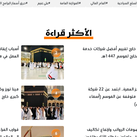
لسلع السياحية
#
العام المالي
#
الموازنة العامة
#
علي غنيم
#
حرق أسعار البرامج ا
الأكثر قراءة
 خارج تقييم أفضل شركات خدمة
2
رج لموسم 1447هـ
العمل في م
قبل حجز العمرة.. ابتعد عن 22 شركة
4
متوقفة عن الموسم (أسماء
كبرى خارج موس
)
مات الرواتب وارتفاع تكاليف
قوارب الفرا
6
.. عاملون بقطاع الآثار يطلقون
إلى العالم 