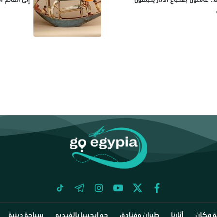
tiktok
telegram
instagram
youtube
twitter
facebook
 مكان
آثارنا
طيران وفنادق
جو إيجيبيا بالفيديو
سياحة دينية