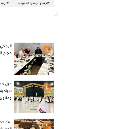
#
اجتماع الجمعية العمومية
#
غرفة ا
الراجحي
1
حجاج الخا
3
سياحية 
وعناوين
بعد خصو
5
المعيشة