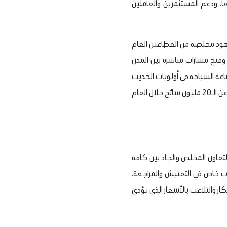
ا، ودعم المستثمرين والعاملين
جهود مخلصة من القطاعين العام
 وفتح مسارات مباشرة بين المدن
ة السياحة في أولويات الحديث
السياسي مع كافة الدول الصديقة والمصدرة للحركة إلى مصر، ما دفع الأعداد الوافدة لزيادة سنوية تكاد ترتفع عن الـ20 مليون سائح خلال العام
لتعاون المخلص والجاد بين كافة
لوب خاص في التفتيش والمراجعة،
ار والتلاعب بالأسعار الذي يؤدي