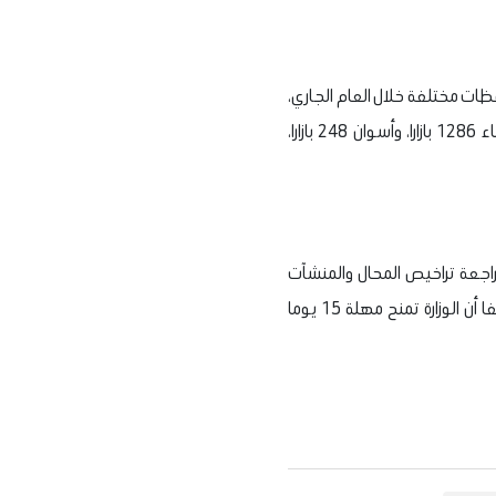
3746 محلا، وتلقت الغرفة 73 طلبا للترخيص من محافظات مختلفة خلال العام الجاري،
وتابع: "محافظة البحر الأحمر هي الأولى في عدد البازارات المرخصة سياحيا بنحو 1561 بازارا، وتليها جنوب سيناء 1286 بازارا، وأسوان 248 بازارا،
راجعة تراخيص المحال والمنشآت
المتعاملة بشكل مباشر مع السائح، ومحاربة الكيانات غير الشرعية التي قد تهدد سمعة مصر السياحية، مضيفا أن الوزارة تمنح مهلة 15 يوما