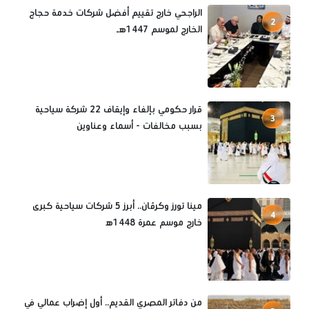
الراجحي خارج تقييم أفضل شركات خدمة حجاج
2
الخارج لموسم 1447هـ
قرار حكومي بإلغاء وإيقاف 22 شركة سياحية
3
بسبب مخالفات - أسماء وعناوين
مينا تورز وكرڤان.. أبرز 5 شركات سياحية كبرى
4
خارج موسم عمرة 1448ه‍
من دفاتر المصري القديم.. أول إضراب عمالي في