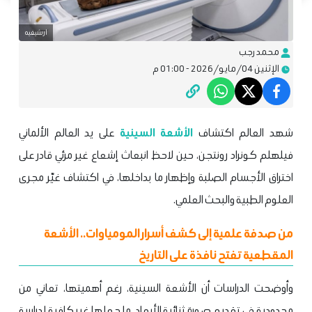
ارشيفيه
محمد رجب
الإثنين 04/مايو/2026 - 01:00 م
شهد العالم اكتشاف
الأشعة السينية
على يد العالم الألماني
فيلهلم كونراد رونتجن، حين لاحظ انبعاث إشعاع غير مرئي قادر على
اختراق الأجسام الصلبة وإظهار ما بداخلها، في اكتشاف غيّر مجرى
العلوم الطبية والبحث العلمي.
من صدفة علمية إلى كشف أسرار المومياوات.. الأشعة
المقطعية تفتح نافذة على التاريخ
وأوضحت الدراسات أن الأشعة السينية، رغم أهميتها، تعاني من
محدودية في تقديم صورة ثنائية الأبعاد، ما جعلها غير كافية لدراسة