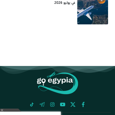
في يوليو 2026
tiktok
telegram
instagram
youtube
twitter
facebook