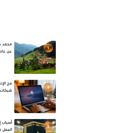
محمد صل
1
عن عاصم
فخ الإن
3
شبكات ال
5
العمل ف