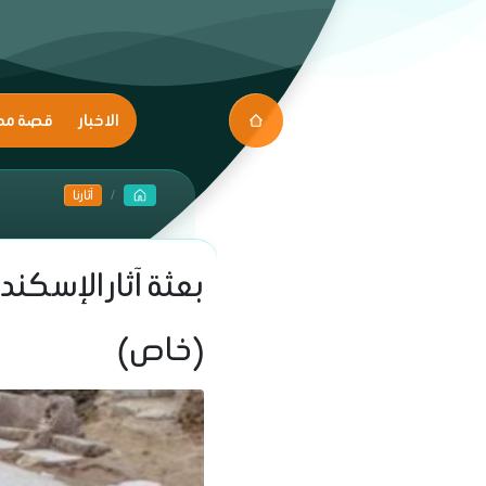
الاخبار
قصة مك
آثارنا
بعثة آثار الإسكن
(خاص)