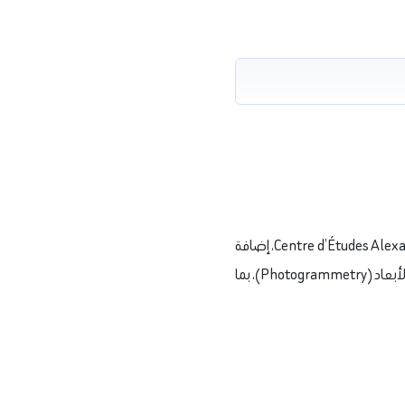
وعلى الصعيد الفني، تم تنفيذ أعمال الرفع الطبوغرافي بالتعاون مع المركز الفرنسي للدراسات السكندرية Centre d’Études Alexandrines، إضافة
إلى أعمال الرسم الأثري والمعماري بواسطة فريق آثار الإسكندرية، إلى جانب توثيق الموقع بتقنيات التصوير ثلاثي الأبعاد (Photogrammetry)، بما