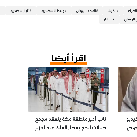
الكرنك
#
الكرنك
#
المتحف اليوناني
#
وسط الإسكندرية
#
آثار الإسكندرية
#
ي الروماني
#
الحفائر
اقرأ أيضا
فيديو
‏نائب أمير منطقة مكة يتفقد مجمع
مخصص
صالات الحج بمطار الملك عبدالعزيز
الدولي