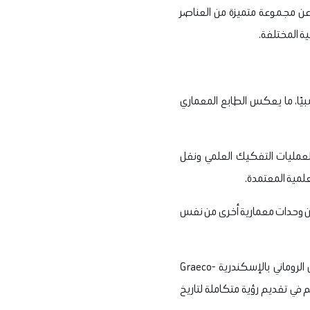
عن مجموعة متميزة من العناصر
ية المختلفة.
وحمام من طراز Tholoi، في حالة حفظ جيدة نسبيًا، ما يعكس الطابع المعماري
 لعمليات التفكيك العلمي ونقل
لعلمية المعتمدة.
عن وحدات معمارية أخرى من نفس
وفي إطار الاستفادة العلمية والثقافية من الاكتشاف، تجري دراسة تخصيص قاعة عرض داخل المتحف اليوناني الروماني بالإسكندرية Graeco-
هم في تقديم رؤية متكاملة لتاريخ