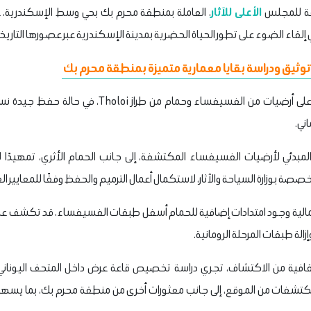
بعة للمجلس
الأعلى للآثار
، العاملة بمنطقة محرم بك بحي وسط الإسكندرية، 
ي إلقاء الضوء على تطور الحياة الحضرية بمدينة الإسكندرية عبر عصورها التاريخ
 توثيق ودراسة بقايا معمارية متميزة بمنطقة محرم بك
ووفقًا لمصادر خاصة، تم العثور على أرضيات من الفسيفساء 
ني.
 المبدئي لأرضيات الفسيفساء المكتشفة، إلى جانب الحمام الأثري، تمهيدًا
تخصصة بوزارة السياحة والآثار، لاستكمال أعمال الترميم والحفظ وفقًا للمعايير ا
لى احتمالية وجود امتدادات إضافية للحمام أسفل طبقات الفسيفساء، قد تكشف 
زالة طبقات المرحلة الرومانية.
عرض أبرز المكتشفات من الموقع، إلى جانب معثورات أخرى من منطقة محرم بك، بما يس