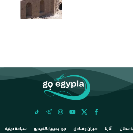
tiktok
telegram
instagram
youtube
twitter
facebook
 مكان
آثارنا
طيران وفنادق
جو إيجيبيا بالفيديو
سياحة دينية