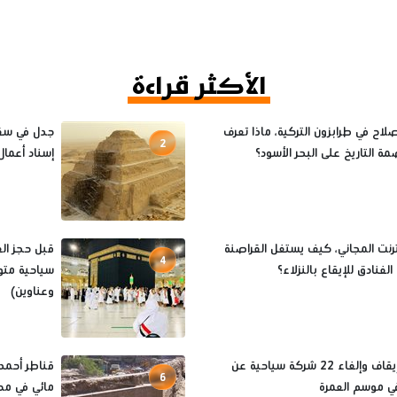
الأكثر قراءة
اح في طرابزون التركية، ماذا تعرف
جدل في سقا
2
ة التاريخ على البحر الأسود؟
إسناد أعمال 
ترنت المجاني، كيف يستغل القراصنة
4
فنادق للإيقاع بالنزلاء؟
سياحية متو
وعناوين)
أسباب إيقاف وإلغاء 22 شركة سياحية عن
قناطر أحمد
6
ي موسم العمرة
مائي في مص