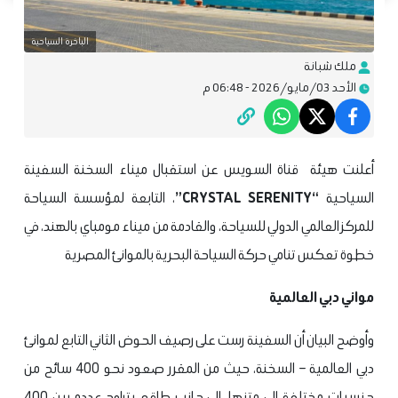
الباخرة السياحية
ملك شبانة
الأحد 03/مايو/2026 - 06:48 م
أعلنت هيئة قناة السويس عن استقبال ميناء السخنة السفينة
السياحية
“CRYSTAL SERENITY”
، التابعة لمؤسسة السياحة
للمركز العالمي الدولي للسياحة، والقادمة من ميناء مومباي بالهند، في
خطوة تعكس تنامي حركة السياحة البحرية بالموانئ المصرية
مواني دبي العالمية
وأوضح البيان أن السفينة رست على رصيف الحوض الثاني التابع لموانئ
دبي العالمية – السخنة، حيث من المقرر صعود نحو 400 سائح من
جنسيات مختلفة إلى متنها، إلى جانب طاقم يتراوح عدده بين 400