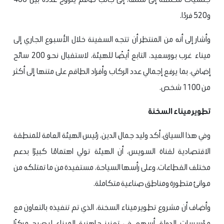
و520 فردًا.
وأشار إلى أنه من المنتظر أن تتجه السفينة خلال الأسبوع الجاري إلى
ميناء غرب بورسعيد، التابع أيضًا للهيئة، لاستقبال نحو 200 سائح
إضافي، بما يرفع إجمالي عدد الركاب وأفراد الطاقم على متنها إلى أكثر
من 1100 شخص.
تطوير ميناء السخنة
وفي هذا السياق، أكد وليد جمال الدين، رئيس الهيئة العامة للمنطقة
الاقتصادية لقناة السويس، أن الهيئة تولي اهتمامًا كبيرًا بدعم
مختلف القطاعات، وعلى رأسها السياحة، مستفيدة من ما تمتلكه من
موانئ متطورة ومناطق صناعية متكاملة.
وأضاف أن مشروع تطوير ميناء السخنة، الذي تم تنفيذه بالتعاون مع
مؤسسات الدولة، أسهم في تعزيز جاهزية الميناء ليصبح مركزًا