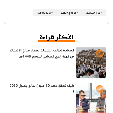
#
قناة السويس
#
مومباي بالهند
#
تجربة سياحية
الأكثر قراءة
السياحة تطالب الشركات بسداد مبالغ الاشتراك
1
في قرعة الحج السياحي لموسم 1448هـ
كيف تحقق مصر 30 مليون سائح بحلول 2030
2
؟