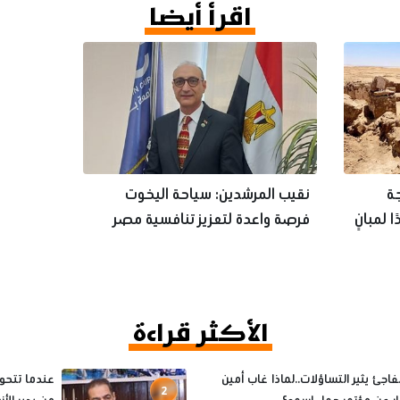
اقرأ أيضا
جة
نقيب المرشدين: سياحة اليخوت
 لمبانٍ
فرصة واعدة لتعزيز تنافسية مصر
عالميا
الأكثر قراءة
فاجئ يثير التساؤلات..لماذا غاب أمين
عندما تتحول
2