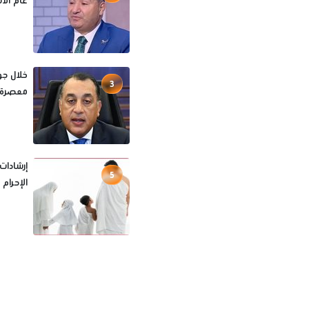
عام الآ
خلال جو
3
معصرة ز
إرشادات
5
الإحرام