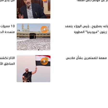
ثار عن مؤتمر حمل اسمه؟
من يدير الأ
لته بمطروح.. رئيس الوزراء يتفقد
10 مميزا
4
يتون "فيرجينيا" المطورة
متعددة الد
 مهمة للمعتمرين بشأن ملابس
الآثار تكش
6
المناطق الأث