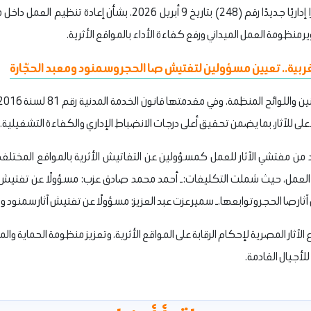
أمرًا إداريًا جديدًا رقم (248) بتاريخ 9 أبريل 2026، بشأن 
 منظومة العمل الميداني ورفع كفاءة الأداء بالمواقع الأثرية.
لغربية.. تعيين مسؤولين لتفتيش صا الحجر وسمنود ومعبد الحجّارة
لى للآثار، بما يضمن تحقيق أعلى درجات الانضباط الإداري والكفاءة التشغيلية.
من مفتشي الآثار للعمل كمسؤولين عن التفاتيش الأثرية بالمواقع المختلفة 
م العمل، حيث شملت التكليفات:
ـ أحمد محمد صادق عزب: مسؤولًا عن تفتيش آثا
ثار صا الحجر وتوابعها.
ـ سمير عزت عبد العزيز: مسؤولًا عن تفتيش آثار سمنود و
ع الآثار المصرية لإحكام الرقابة على المواقع الأثرية، وتعزيز منظومة الحماية وا
لأجيال القادمة.