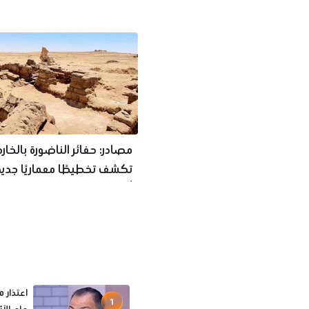
مصادر: حفائر الناضورة بالخار
تكشف تخطيطًا معماريًا جديدًا
أثرية
اعتذار م
1