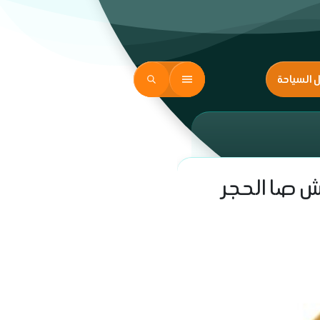
ل السياحة
يش صا الحجر