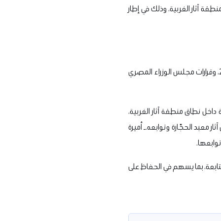
إعادة تنظيم العمل داخل منطقة آثار الغربية، وذلك في إطار
وجاء القرار بعد الاطلاع على القوانين واللوائح المنظمة، وفي مقدمتها قانون الخدمة المدنية رقم 81 لسنة 2016، وقرارات مجلس الوزراء المصري
داخل نطاق منطقة آثار الغربية،
ر معبد الحجّارة وتوابعه.
ـ أميرة
توابعها.
لمتابعة، بما يسهم في الحفاظ على