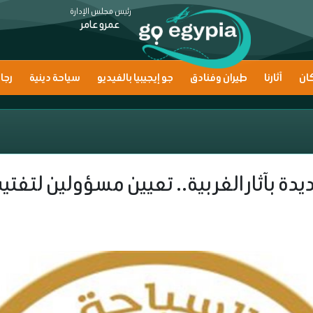
رئيس مجلس الإدارة
عمرو عامر
ان
آثارنا
طيران وفنادق
جو إيجيبيا بالفيديو
سياحة دينية
رجا
دة بآثار الغربية.. تعيين مسؤولين لتفت