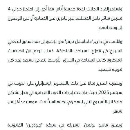
واستمر إلغاء الرحلات لمدة خمسة أيام، مما أدى إلى احتجاز حوالي 4
ملايين سائح داخل المنطقة، غير قادرين على المغادرة أو حتى الوصول
إلى وجهاتهم.
واللافت في تقرير "فاينانشال تايمز" هو الإشارة إلى نمط سابق للتعافي
السريع في قطاع السياحة بالمنطقة، فعلى الرغم من الصدمات
المتكررة، كانت السياحة في الشرق الأوسط تتعافى بسرعة بعد كل
موجة تصعيد.
ويضرب التقرير مثالا على ذلك بالهجوم الإسرائيلي على الدوحة في
سبتمبر 2025، حيث تراجعت إيرادات الغرف الفندقية في قطر بشكل
حاد خلال الأسبوع التالي للهجوم، لكنها استأنفت نموها بعد أقل من
شهر.
ويعلق ماثيو بولمان، الشريك في شركة "جودوين" القانونية