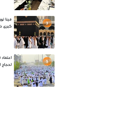
3
كبرى خار
اعتماد 
5
لحجاج الخ