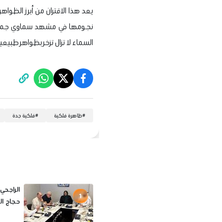
يعد هذا الاقتران من أبرز الظوا
نجومها في مشهد سماوي جميل يب
السماء لا تزال تزخر بظواهر طبيع
#
ظاهرة فلكية
#
فلكية جدة
الراجحي
1
حجاج الخا