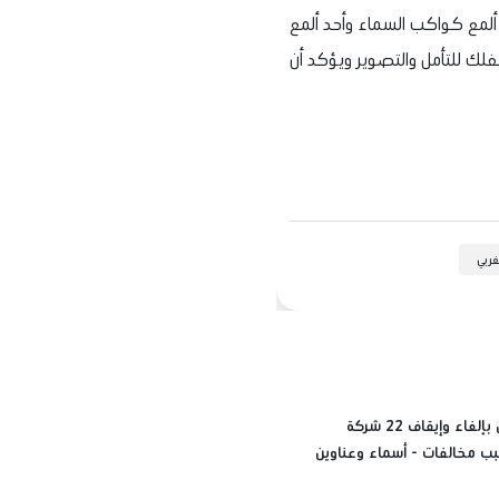
ن ألمع كواكب السماء وأحد ألمع
لك للتأمل والتصوير ويؤكد أن
غربي
قرار حكومي بإلغاء وإيقاف 22 شركة
ب مخالفات - أسماء وعناوين