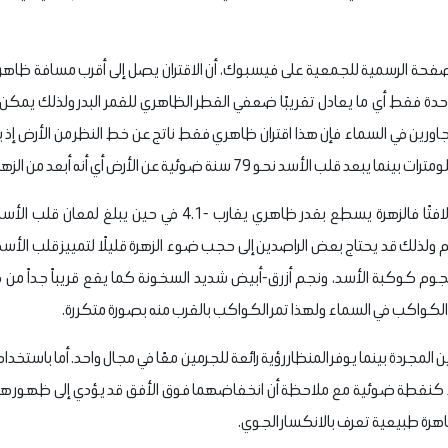
لصفحة الرسمية للجمعية على فيسبوك، أن الاقتران يصل إلى أقرب مسافة ظاهري
ة فقط أي ما يعادل تقريبًا ضعفي القطر الظاهري للقمر البدر ولذلك يمكن
اورين في السماء فإن هذا اقتران ظاهري فقط ناتج عن خط النظر من الأرض إذ 
 سنة ضوئية عن الأرض أي أنه أبعد من الزهرة بما يقارب خمسة ملايين مرة.
 140 مرة من النجم ولذلك قد يحتاج بعض الراصدين إلى حجب ضوء الزهرة قليلًا لتمييز قلب 
م كوكبة الأسد، ونجم أزرق-أبيض شديد السخونة كما يقع قريباً جداً من دائ
لكواكب في السماء ولهذا تمر الكواكب بالقرب منه بصورة متكررة.
المجردة بينما يوفر المنظار رؤية رائعة للجرمين معًا في مجال واحد. أما باست
 كنقطة ضوئية مع ملاحظة أن انخفاضهما فوق الأفق قد يؤدي إلى ظهور هالة أ
اهرة طبيعية تعرف بالانكسار الجوي.