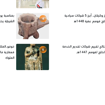
مينا تورز وكرڤان.. أبرز 5 شركات سياحية
بمناسبة يوم
4
ج موسم عمرة 1448ه‍
الشرطة يخت
نتائج تقييم شركات تقديم الخدمة
خوفو..المل
6
ارج لموسم 1447هـ
معمارية فال
الملوك