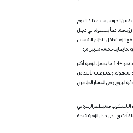
ة بين الجرمين مساء ذلك اليوم
 رؤيتهما معاً بسهولة في مجال
يقع الزهرة داخل النظام الشمسي
ويعد في السطوع بين الجرمين، لافتًا فالزهرة يسطع بقدر ظاهري يقارب -4.1 في حين يبلغ لمعان قلب الأسد نحو +1.4 ما يجعل الزهرة أكثر
الأسد بسهولة. ويُعتبر قلب الأسد من
رة البروج وهي المسار الظاهري
خدام التلسكوب فسيظهر الزهرة في
و تدرج لوني حول الزهرة نتيجة