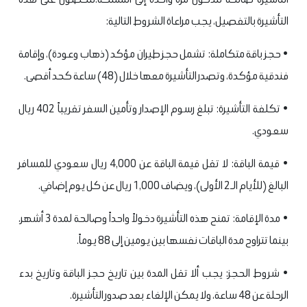
التأشيرة بالتفصيل، يجب مراعاة الشروط التالية:
• حجز باقة متكاملة: تشمل حجز طيران مؤكد (ذهاب وعودة)، وإقامة
فندقية مؤكدة، وتصدر التأشيرة معها خلال (48) ساعة كحد أقصى.
• تكلفة التأشيرة: تبلغ رسوم الإصدار وتأمين السفر تقريباً 402 ريال
سعودي.
• قيمة الباقة: لا تقل قيمة الباقة عن 4,000 ريال سعودي للمسافر
البالغ (للأيام الـ2 الأولى)، ويضاف 1,000 ريال عن كل يوم إضافي.
• مدة الإقامة: تمنح هذه التأشيرة دخولاً واحداً وصالحة لمدة 3 أشهر،
بينما تتراوح مدة الباقات نفسها بين يومين إلى 88 يوماً.
• شروط الحجز: يجب ألا تقل المدة بين تاريخ حجز الباقة وتاريخ بدء
الرحلة عن 48 ساعة، ولا يمكن الإلغاء بعد صدور التأشيرة.