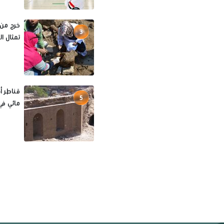
خرج من 
3
تمثال ا
قناطر أ
5
مائي في