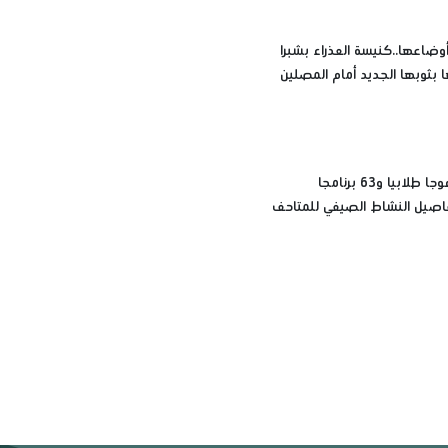
وضاعها..كنيسة العذراء بشبرا
ا بثوبها الجديد أمام المصلين
تأهيل 52 فوجا طلابيا و63 برنامجا
فاصيل النشاط الصيفي للمتاحف