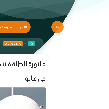
الاخبار
قصة مك
طيران وفنادق
في مايو