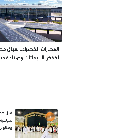
المطارات الخضراء.. سباق م
لخفض الانبعاثات وصناعة م
الطيران المستدام
1
سياحية 
وعناوين