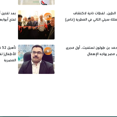
الطين.. لقطات نادرة لاكتشاف
بعد تقنين أ
4
لملك سيتي الثاني في المطرية (خاص)
تفتح أبوابه
حمد بن طولون تستغيث.. أول مجرى
6
 مصر يواجه الإهمال
للأطفال| ت
المصرية