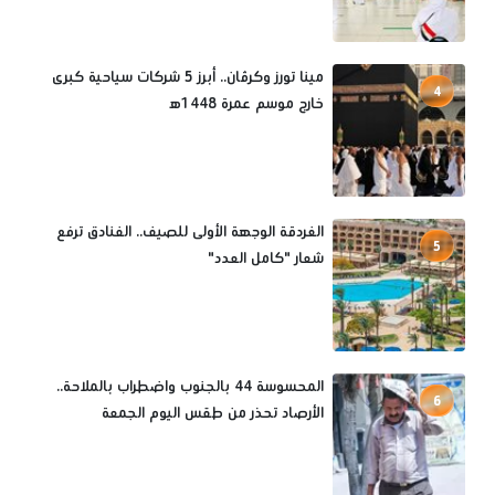
مينا تورز وكرڤان.. أبرز 5 شركات سياحية كبرى
4
خارج موسم عمرة 1448ه‍
الغردقة الوجهة الأولى للصيف.. الفنادق ترفع
5
شعار "كامل العدد"
المحسوسة 44 بالجنوب واضطراب بالملاحة..
6
الأرصاد تحذر من طقس اليوم الجمعة