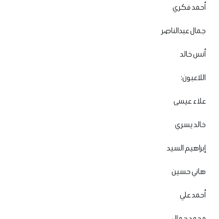
أحمد فكري
جمال عبدالناصر
أنس خالد
اللاعبون:
علاء عيسى
خالد يسري
إبراهيم السيد
هاني حسين
أحمد علي
محمد جمال