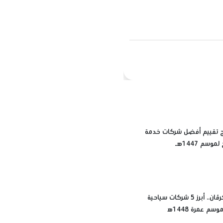
رج تقييم أفضل شركات خدمة
وسم 1447هـ
مينا تورز وكرڤان.. أبرز 5 شركات سياحية
م عمرة 1448ه‍