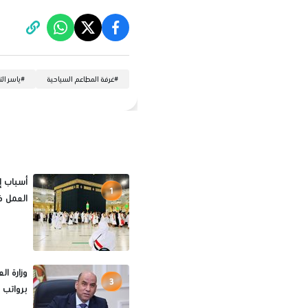
#
غرفة المطاعم السياحية
#
ياسر ال
1
العمل ف
3
برواتب تصل لـ