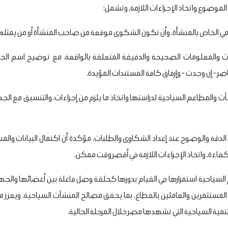
موضوع واتخاذ الإجراءات اللازمة، وتشمل:
ي الخاص بالمنشأة، وأن تكون الشكوى موقعة من صاحب المنشأة أو من يمثله قا
 والمعلومات الصحيحة والدقيقة المتعلقة بالواقعة، مع توضيح اسم الج
حاضر - إن وجدت - وإرفاق كافة المستندات المؤيدة.
ت والمطاعم السياحية لدراستها واتخاذ ما يلزم من إجراءات، والتنسيق مع الج
لدقة والوضوح عند إعداد الشكاوى والطلبات، مؤكدة أن اكتمال البيانات و
ءة، واتخاذ الإجراءات اللازمة في أقصر وقت ممكن.
لسياحية استمرارها في القيام بدورها كحلقة وصل فاعلة بين أعضائها والجه
 المستثمرين والعاملين بالقطاع، بما يحقق مصالح المنشآت السياحية، ويعزز م
نمية السياحية التي تشهدها مصر خلال المرحلة الحالية.