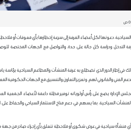
سياحية، دعوتها لكل أعضاء الغرفة إلى سرعة إخطارها بأي معوقات أو ملاحظات
 التدخل ودراسة كل حالة على حدة، والتواصل مع الجهات المختصة للوصول 
لك في إطار الدور الذي تضطلع به غرفة المنشآت والمطاعم السياحية برئاسة ياس
الدعم الفني والقانوني لهم، وتعزيز التعاون والتنسيق مع الجهات الح
مجلس الإدارة يضع على رأس أولوياته توفير مظلة داعمة لأعضاء الجمعية العمو
لمنشآت السياحية، بما يسهم في دعم مناخ الاستثمار السياحي والحفاظ على استقر
أي منشأة سياحية في عرض شكوى أو ملاحظة تتعلق بأي إجراء صادر من جهة حكو