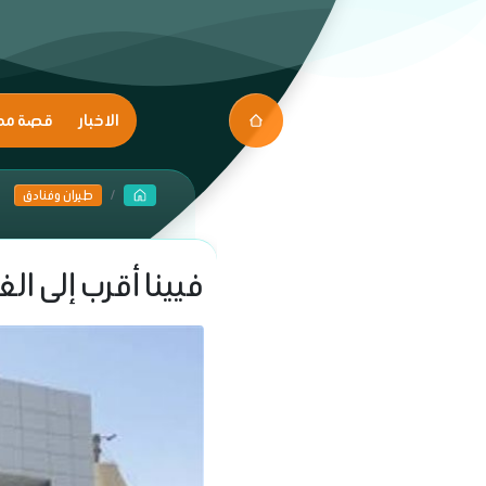
الاخبار
قصة مك
طيران وفنادق
فيينا أقرب إلى ا