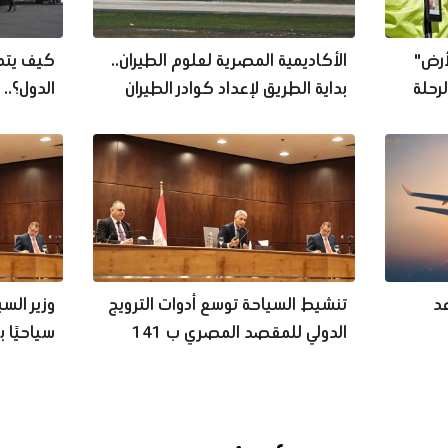
لأرض"
الأكاديمية المصرية لعلوم الطيران..
كيف يتم 
لرحلة
بداية الطريق لإعداد كوادر الطيران
الدول؟..
عد
تنشيط السياحة توسع أدوات الترويج
وزير الس
الدولي للمقصد المصري ب 141
حملة تسويقية
من 2026