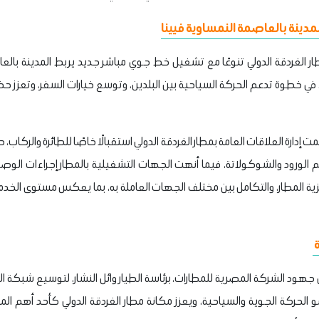
دينة بالعاصمة النمساوية فيينا
ر الغردقة الدولي تنوعًا مع تشغيل خط جوي مباشر جديد يربط المدينة بالعا
AlMasria Universal Airline، في خطوة تدعم الحركة السياحية بين البلدين، وتوسع خيارات السفر
ت إدارة العلاقات العامة بمطار الغردقة الدولي استقبالًا خاصًا للطائرة والركاب،
م الورود والشوكولاتة، فيما أنهت الجهات التشغيلية بالمطار إجراءات الوص
 المطار، والتكامل بين مختلف الجهات العاملة به، بما يعكس مستوى الخدم
ة
ود الشركة المصرية للمطارات، برئاسة الطيار وائل النشار، لتوسيع شبكة ال
 الحركة الجوية والسياحية، ويعزز مكانة مطار الغردقة الدولي كأحد أهم الم