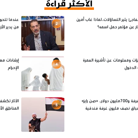
الأكثر قراءة
فاجئ يثير التساؤلات..لماذا غاب أمين
عندما تتحول
2
ثار عن مؤتمر حمل اسمه؟
من يدير الأ
يزات ومعلومات عن تأشيرة العمرة
إرشادات مه
4
الدخول
الإحرام
7آلاف غرفة و700مليون دولار.. «صن رايز»
الآثار تكش
6
باق نصف مليون غرفة فندقية
المناطق الأث