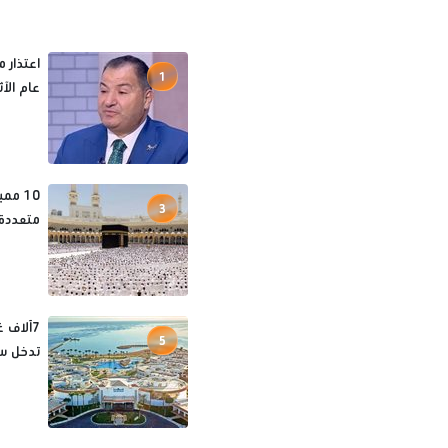
اعتذار م
1
عام الآ
10 مم
3
متعددة 
5
تدخل س