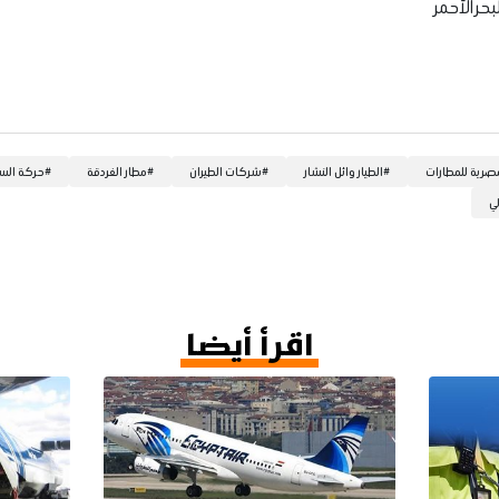
حر الأحمر
صرية للمطارات
#
الطيار وائل النشار
#
شركات الطيران
#
مطار الغردقة
#
حركة الس
لي
اقرأ أيضا