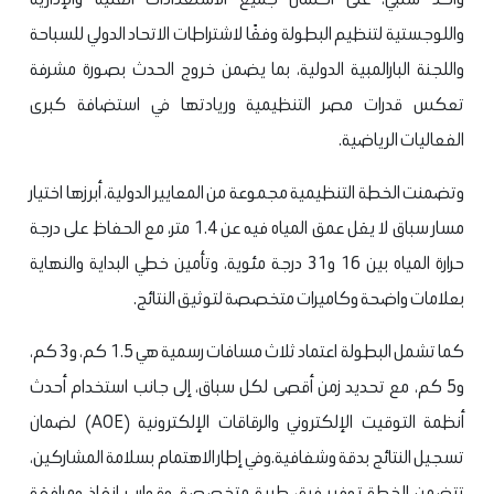
واللوجستية لتنظيم البطولة وفقًا لاشتراطات الاتحاد الدولي للسباحة
واللجنة البارالمبية الدولية، بما يضمن خروج الحدث بصورة مشرفة
تعكس قدرات مصر التنظيمية وريادتها في استضافة كبرى
الفعاليات الرياضية.
وتضمنت الخطة التنظيمية مجموعة من المعايير الدولية، أبرزها اختيار
مسار سباق لا يقل عمق المياه فيه عن 1.4 متر، مع الحفاظ على درجة
حرارة المياه بين 16 و31 درجة مئوية، وتأمين خطي البداية والنهاية
بعلامات واضحة وكاميرات متخصصة لتوثيق النتائج.
كما تشمل البطولة اعتماد ثلاث مسافات رسمية هي 1.5 كم، و3 كم،
و5 كم، مع تحديد زمن أقصى لكل سباق، إلى جانب استخدام أحدث
أنظمة التوقيت الإلكتروني والرقاقات الإلكترونية (AOE) لضمان
تسجيل النتائج بدقة وشفافية.
وفي إطار الاهتمام بسلامة المشاركين،
تتضمن الخطة توفير فرق طبية متخصصة، وقوارب إنقاذ ومرافقة